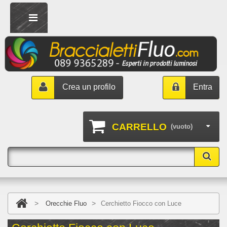
Crea un profilo
Entra
CARRELLO
(vuoto)
>
>
Orecchie Fluo
Cerchietto Fiocco con Luce