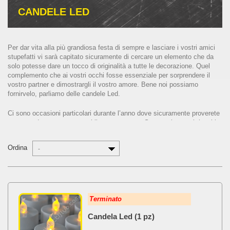
CANDELE LED
Per dar vita alla più grandiosa festa di sempre e lasciare i vostri amici
stupefatti vi sarà capitato sicuramente di cercare un elemento che da
solo potesse dare un tocco di originalità a tutte le decorazione. Quel
complemento che ai vostri occhi fosse essenziale per sorprendere il
vostro partner e dimostrargli il vostro amore. Bene noi possiamo
fornirvelo, parliamo delle candele Led.
Ci sono occasioni particolari durante l’anno dove sicuramente proverete
a sorprendere come non mai il vostro partner. Se non siete mai riusciti
a trovare nulla di così originale tanto da poterli lasciare a bocca aperta
è perchè ancora non conoscete l’esistenza della candela led. Non ti
Ordina
-
preoccupare perchè noi vi aiuteremo affinché con il vostro partner
possiate passare la serata più romantica di tutte.
Dimostrate alle vostre fidanzate o ai vostri amici cosa siete capaci di
fare, scatenate la vostra fantasia e usate le candele a LED nei vostri
eventi per lasciare tutti i presenti con dei ricordi indimenticabili. È ora di
far uscire il creativo che è in voi e dimostrare ai vostri partner di essere
Terminato
delle persone romantiche creando un’atmosfera da sogno grazie a
queste utilissime candele luminose.
Candela Led (1 pz)