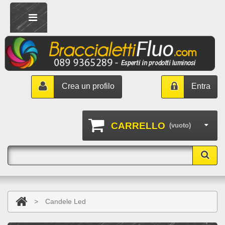
Crea un profilo
Entra
CARRELLO
(vuoto)
>
Candele Led