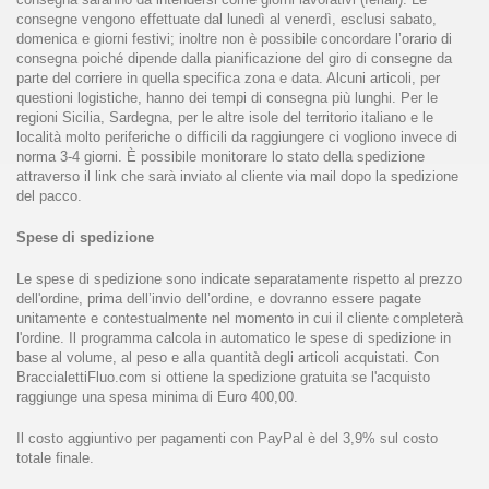
consegne vengono effettuate dal lunedì al venerdì, esclusi sabato,
domenica e giorni festivi; inoltre non è possibile concordare l’orario di
consegna poiché dipende dalla pianificazione del giro di consegne da
parte del corriere in quella specifica zona e data. Alcuni articoli, per
questioni logistiche, hanno dei tempi di consegna più lunghi. Per le
regioni Sicilia, Sardegna, per le altre isole del territorio italiano e le
località molto periferiche o difficili da raggiungere ci vogliono invece di
norma 3-4 giorni. È possibile monitorare lo stato della spedizione
attraverso il link che sarà inviato al cliente via mail dopo la spedizione
del pacco.
Spese di spedizione
Le spese di spedizione sono indicate separatamente rispetto al prezzo
dell'ordine, prima dell’invio dell’ordine, e dovranno essere pagate
unitamente e contestualmente nel momento in cui il cliente completerà
l'ordine. Il programma calcola in automatico le spese di spedizione in
base al volume, al peso e alla quantità degli articoli acquistati. Con
BraccialettiFluo.com si ottiene la spedizione gratuita se l'acquisto
raggiunge una spesa minima di Euro 400,00.
Il costo aggiuntivo per pagamenti con PayPal è del 3,9% sul costo
totale finale.