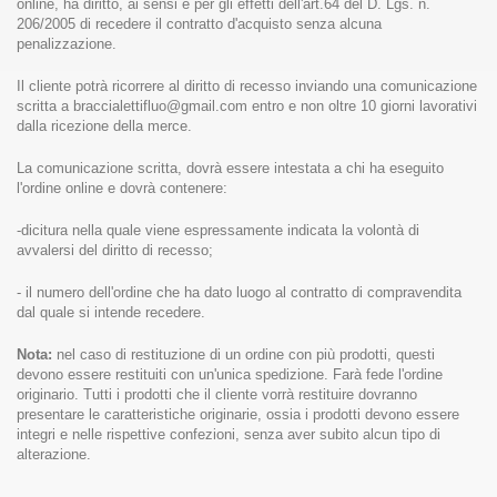
online, ha diritto, ai sensi e per gli effetti dell'art.64 del D. Lgs. n.
206/2005 di recedere il contratto d'acquisto senza alcuna
penalizzazione.
Il cliente potrà ricorrere al diritto di recesso inviando una comunicazione
scritta a
braccialettifluo@gmail.com
entro e non oltre 10 giorni lavorativi
dalla ricezione della merce.
La comunicazione scritta, dovrà essere intestata a chi ha eseguito
l'ordine online e dovrà contenere:
-dicitura nella quale viene espressamente indicata la volontà di
avvalersi del diritto di recesso;
- il numero dell'ordine che ha dato luogo al contratto di compravendita
dal quale si intende recedere.
Nota:
nel caso di restituzione di un ordine con più prodotti, questi
devono essere restituiti con un'unica spedizione. Farà fede l'ordine
originario. Tutti i prodotti che il cliente vorrà restituire dovranno
presentare le caratteristiche originarie, ossia i prodotti devono essere
integri e nelle rispettive confezioni, senza aver subito alcun tipo di
alterazione.