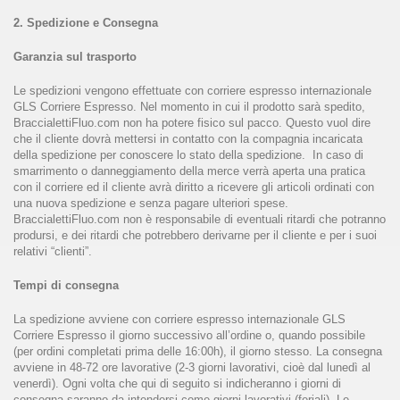
2. Spedizione e Consegna
Garanzia sul trasporto
Le spedizioni vengono effettuate con corriere espresso internazionale
GLS Corriere Espresso. Nel momento in cui il prodotto sarà spedito,
BraccialettiFluo.com non ha potere fisico sul pacco. Questo vuol dire
che il cliente dovrà mettersi in contatto con la compagnia incaricata
della spedizione per conoscere lo stato della spedizione. In caso di
smarrimento o danneggiamento della merce verrà aperta una pratica
con il corriere ed il cliente avrà diritto a ricevere gli articoli ordinati con
una nuova spedizione e senza pagare ulteriori spese.
BraccialettiFluo.com non è responsabile di eventuali ritardi che potranno
prodursi, e dei ritardi che potrebbero derivarne per il cliente e per i suoi
relativi “clienti”.
Tempi di consegna
La spedizione avviene con corriere espresso internazionale GLS
Corriere Espresso il giorno successivo all’ordine o, quando possibile
(per ordini completati prima delle 16:00h), il giorno stesso. La consegna
avviene in 48-72 ore lavorative (2-3 giorni lavorativi, cioè dal lunedì al
venerdì). Ogni volta che qui di seguito si indicheranno i giorni di
consegna saranno da intendersi come giorni lavorativi (feriali). Le