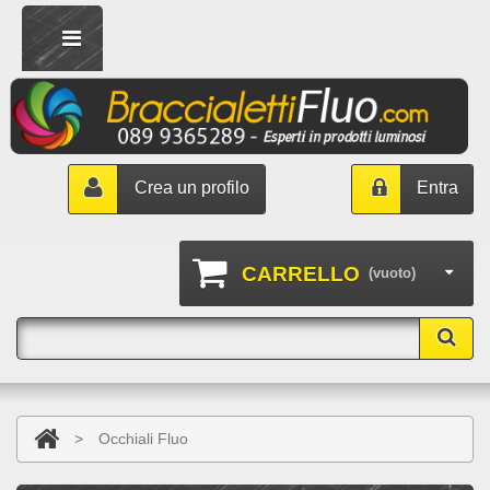
Crea un profilo
Entra
CARRELLO
(vuoto)
>
Occhiali Fluo