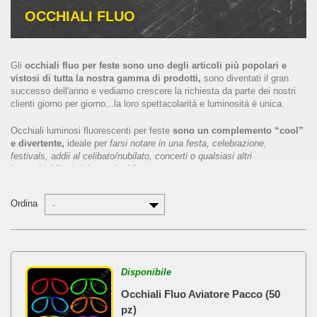
OCCHIALI FLUO
Gli
occhiali fluo per feste sono uno degli articoli più popolari e
vistosi di tutta la nostra gamma di prodotti,
sono diventati il gran
successo dell'anno e vediamo crescere la richiesta da parte dei nostri
clienti giorno per giorno...la loro spettacolaritá e luminositá è unica.
Occhiali luminosi fluorescenti per feste
sono un complemento “cool”
e divertente,
ideale per
farsi notare in una festa, celebrazione,
festivals, addii al celibato/nubilato, concerti o qualsiasi altri
immaginabile de inimmaginabile evento.
I nostri occhiali fluo si montano facilmente e in pochissimi
Ordina
-
secondi
saranno pronti per impressionare praticamente tutti.
Vengono venduti in packs con tutto l'occorrente per montarli, da un lato
riceverai i connettori di plastica per montarli, dall'altro riceverai i
bastoncini fluo flessibili che dovrai incastrare nei connettori.
Disponibile
Come tutti i prodotti fluo “
glow”
potrai attivare questi occhiali luminosi
Occhiali Fluo Aviatore Pacco (50
fluorescenti solo una volta, fallo prima di montarli e una volta pronti la
pz)
loro luminositá durerá per più di 12 ore.