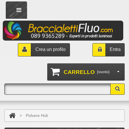
Crea un profilo
Entra
CARRELLO
(vuoto)
>
Polvere Holi