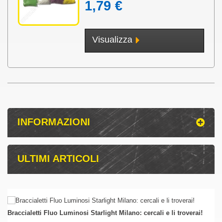
1,79 €
L’Holi color è un festival di tradizione induista che celebra l’inizio della
primavera e il trionfo del bene sul male. È conosciuto in tutto il mondo
per le caratteristiche polveri colorate holi che i partecipanti si lanciano
durante i festeggiamenti.
Visualizza
All’origine dell’holi fest si trovano diverse versioni di leggende induiste.
La versione più famosa narra di come il
Dio Vishnu
abbia salvato il suo
servitore
Prahlada
dal demone
Holika
, da cui prende nome il festival
.
L’antico festival induista, conosciuto come
festval dei colori
ebbe
origine in India e in Nepal. L’ holi festival
simboleggia la vittoria del bene
sul male, l’arrivo della primavera e la fine dell’inverno.Negli ultimi anni, il
festival si è diffuso in occidente, soprattutto in
Europa e Nord America
INFORMAZIONI
come festa per l’arrivo della primavera e dell’amore.
Se stai organizzando un holi color party e vuoi comprare
la polvere
colorata
al miglior prezzo
visita il nostro negozio online.
ULTIMI ARTICOLI
La polvere colorata
lanciata durante il festival, invece, fa riferimento
dalla leggenda di
Krishna
e
Radha
, secondo la quale Krishna, temendo
di non essere accettato dalla sua amata, Radha, a causa del colore
della sua pelle, il blu, decise di colorare la faccia della sua amata.
Braccialetti Fluo Luminosi Starlight Milano: cercali e li troverai!
Compra la polvere colorata più economica