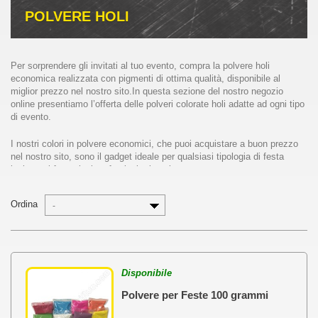
POLVERE HOLI
Per sorprendere gli invitati al tuo evento, compra la polvere holi
economica realizzata con pigmenti di ottima qualità, disponibile al
miglior prezzo nel nostro sito.In questa sezione del nostro negozio
online presentiamo l’offerta delle polveri colorate holi adatte ad ogni tipo
di evento.
I nostri colori in polvere economici, che puoi acquistare a buon prezzo
nel nostro sito, sono il gadget ideale per qualsiasi tipologia di festa
ispirata al famosissimo festival orientale.
L’holi color festival, o festa dei colori, si tiene generalmente nel periodo
Ordina
-
primaverile o estivo. Durante ogni holi fest i partecipanti lanciano in aria
i colori in polvere sporcandosi e creando l’effetto di una vera e propria
pioggia colorata.
Compra la polvere holi al miglior prezzo per realizzare un’esplosione di
Disponibile
colori in polvere nelle tue feste holi.
Polvere per Feste 100 grammi
Ma qual è il significato del festival dei colori e da dove nasce?