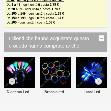
Da
1 a 49
- ogni unità ti costa
1.79 €
Da
50 a 99
- ogni unità ti costa
1.74 €
Da
100 a 149
- ogni unità ti costa
1.69 €
Da
150 a 199
- ogni unità ti costa
1.64 €
Da
200
- ogni unità ti costa
1.59 €
I clienti che hanno acquistato questo
prodotto hanno comprato anche:
Diadema Led...
Braccialetti...
Lacci Led