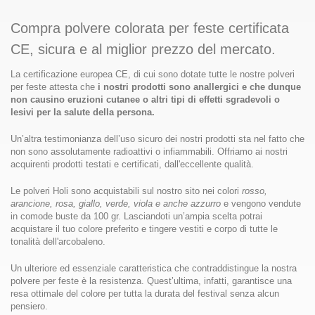
Compra polvere colorata per feste certificata
CE, sicura e al miglior prezzo del mercato.
La certificazione europea CE, di cui sono dotate tutte le nostre polveri
per feste attesta che
i nostri prodotti sono anallergici e che dunque
non causino eruzioni cutanee o altri tipi di effetti sgradevoli o
lesivi per la salute della persona.
Un’altra testimonianza dell’uso sicuro dei nostri prodotti sta nel fatto che
non sono assolutamente radioattivi o infiammabili. Offriamo ai nostri
acquirenti prodotti testati e certificati, dall'eccellente qualità.
Le polveri Holi sono acquistabili sul nostro sito nei colori
rosso,
arancione, rosa, giallo, verde, viola e anche azzurro
e vengono vendute
in comode buste da 100 gr. Lasciandoti un’ampia scelta potrai
acquistare il tuo colore preferito e tingere vestiti e corpo di tutte le
tonalità dell'arcobaleno.
Un ulteriore ed essenziale caratteristica che contraddistingue la nostra
polvere per feste è la resistenza. Quest’ultima, infatti, garantisce una
resa ottimale del colore per tutta la durata del festival senza alcun
pensiero.