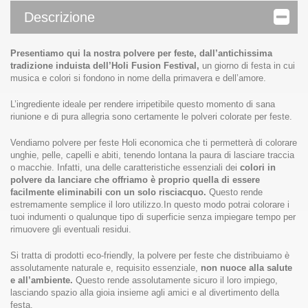
Descrizione
Presentiamo qui la nostra polvere per feste, dall’antichissima
tradizione induista dell’Holi Fusion Festival,
un giorno di festa in cui
musica e colori si fondono in nome della primavera e dell’amore.
L’ingrediente ideale per rendere irripetibile questo momento di sana
riunione e di pura allegria sono certamente le polveri colorate per feste.
Vendiamo polvere per feste Holi economica che ti permetterà di colorare
unghie, pelle, capelli e abiti, tenendo lontana la paura di lasciare traccia
o macchie. Infatti, una delle caratteristiche essenziali dei
colori in
polvere da lanciare che offriamo è proprio quella di essere
facilmente eliminabili con un solo risciacquo.
Questo rende
estremamente semplice il loro utilizzo.In questo modo potrai colorare i
tuoi indumenti o qualunque tipo di superficie senza impiegare tempo per
rimuovere gli eventuali residui.
Si tratta di prodotti eco-friendly, la polvere per feste che distribuiamo è
assolutamente naturale e, requisito essenziale,
non nuoce alla salute
e all’ambiente.
Questo rende assolutamente sicuro il loro impiego,
lasciando spazio alla gioia insieme agli amici e al divertimento della
festa.