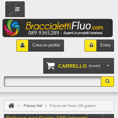
Crea un profilo
Entra
CARRELLO
(vuoto)
>
>
Polvere Holi
Polvere per Feste 100 grammi