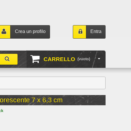
Crea un profilo
Entra
CARRELLO
(vuoto)
orescente 7 x 6,3 cm
ck