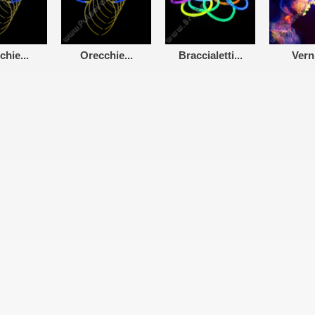
hie...
Orecchie...
Braccialetti...
Verni