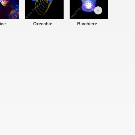
ce...
Orecchie...
Bicchiere...
Orecch