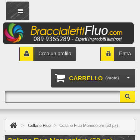
Crea un profilo
Entra
CARRELLO
(vuoto)
>
>
Collane Fluo
Collane Fluo Monocolore (50 pz)