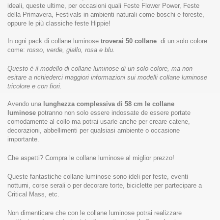
ideali, queste ultime, per occasioni quali Feste Flower Power, Feste
della Primavera, Festivals in ambienti naturali come boschi e foreste,
oppure le più classiche feste Hippie!
In ogni pack di collane luminose
troverai 50 collane
di un solo colore
come:
rosso, verde, giallo, rosa e blu.
Questo è il modello di collane luminose di un solo colore, ma non
esitare a richiederci maggiori informazioni sui modelli collane luminose
tricolore e con fiori.
Avendo una
lunghezza complessiva di 58 cm le collane
luminose
potranno non solo essere indossate de essere portate
comodamente al collo ma potrai usarle anche per creare catene,
decorazioni, abbellimenti per qualsiasi ambiente o occasione
importante.
Che aspetti? Compra le collane luminose al miglior prezzo!
Queste fantastiche collane luminose sono ideli per feste, eventi
notturni, corse serali o per decorare torte, biciclette per partecipare a
Critical Mass, etc.
Non dimenticare che con le collane luminose potrai realizzare