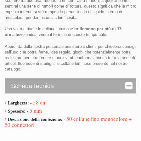
scorrere fra due dita, mentre la tiri con l'altra mano!), a questo punto
sentirai una serie di rumori come di rottura, questo significa che la micro
capsula interna si stà rompendo permettendo al liquido interno di
mescolarsi per dar inizio alla luminosità.
Una volta attivate le collane luminose
brilleranno per più di 13
ore
affievolendosi verso il termine di questo tempo utile.
Approfitta della nostra personale assistenza clienti per chiederci consigli
sull'uso che potrai farne, idee regalo, giochi che potenzialmente potrai
realizzare per intrattenere i tuoi invitati e informazioni su tutta la serie di
articoli fluorescenti starlight e collane luminose presente nel nostro
catalogo.
Scheda tecnica
58 cm
Larghezza: -
5 mm
Spessore: -
50 collane fluo monocolore +
Descrizione della confezione: -
50 connettori