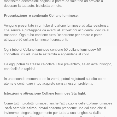
moltissime decorazioni originali a partire da sale fino ad arrivare a
decorare la tua auto, bicicletta o moto.
Presentazione e contenuto Collane luminose:
Vengono presentate in un tubo di cartone luminose ad alta resistenza
che servirà a proteggerle da eventuali attivazioni accidentali dovute al
trasporto. Ogni tubo contiene tutto l'occorrente per creare e poter
utilizzare 50 collane luminose fluorescenti.
Ogni tubo di Collane luminose contiene 50 collane luminose+ 50
connettori utili ad unire le estremità e appenderle al collo.
Da oggi potrai tu stesso calcolare il tuo preventivo, se en avrai bisogno,
con facilità e rapidità.
In un secondo momento, se lo vorrai, potrai registrarti sul sito come
utente e continuare il tuo acquisto senza nessun problema.
Istruzioni e attivazione Collane luminose Starlight:
Come tutti i prodotti luminosi, anche l'attivazione delle Collane luminose
sarà semplicissimo,
dovrai soltanto prenderne una dal tubo che ti
invieremo, piegarla leggermente per tutta la sua lunghezza (falla