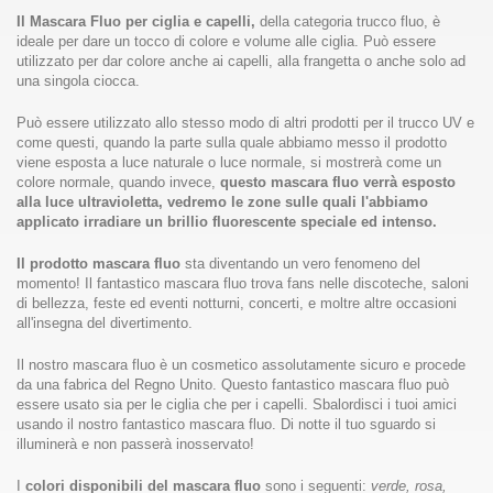
Il Mascara Fluo per ciglia e capelli,
della categoria trucco fluo,
è
ideale per dare un tocco di colore e volume alle ciglia. Può essere
utilizzato per dar colore anche ai capelli, alla frangetta o anche solo ad
una singola ciocca.
Può essere utilizzato allo stesso modo di altri prodotti per il trucco UV e
come questi, quando la parte sulla quale abbiamo messo il prodotto
viene esposta a luce naturale o luce normale, si mostrerà come un
colore normale, quando invece,
questo mascara fluo verrà esposto
alla luce ultravioletta, vedremo le zone sulle quali l'abbiamo
applicato irradiare un brillio fluorescente speciale ed intenso.
Il prodotto mascara fluo
sta diventando un vero fenomeno del
momento! Il fantastico mascara fluo trova fans nelle discoteche, saloni
di bellezza, feste ed eventi notturni, concerti, e moltre altre occasioni
all'insegna del divertimento.
Il nostro mascara fluo è un cosmetico assolutamente sicuro e procede
da una fabrica del Regno Unito. Questo fantastico mascara fluo può
essere usato sia per le ciglia che per i capelli. Sbalordisci i tuoi amici
usando il nostro fantastico mascara fluo. Di notte il tuo sguardo si
illuminerà e non passerà inosservato!
I
colori disponibili del mascara fluo
sono i seguenti:
verde, rosa,