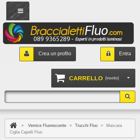
Crea un profilo
Entra
CARRELLO
(vuoto)
>
>
>
Vernice Fluorescente
Trucchi Fluo
Mascara
Ciglia Capelli Fluo