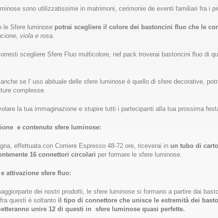
minose sono utilizzatissime in matrimoni, cerimonie de eventi familiari fra i più
 le Sfere luminose
potrai scegliere il colore dei bastoncini fluo che le
ncione, viola e rosa.
rresti scegliere Sfere Fluo multicolore, nel pack troverai bastoncini fluo di que
 anche se l' uso abituale delle sfere luminose è quello di sfere decorative, pot
utture complesse.
 volare la tua immaginazione e stupire tutti i partecipanti alla tua prossima fe
ione e contenuto sfere luminose:
gna, effettuata con Corriere Espresso 48-72 ore, riceverai in
un tubo di cart
ontenente 16 connettori circolari
per formare le sfere luminose.
 e attivazione sfere fluo:
ggiorparte dei nostri prodotti, le sfere luminose si formano a partire dai baston
 fra questi è soltanto
il tipo di connettore che unisce le estremità dei bas
etteranno unire 12 di questi in sfere luminose quasi perfette.