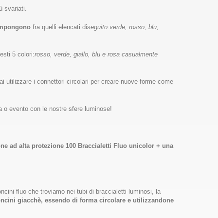
 svariati.
 compongono
fra quelli elencati di
seguito:verde, rosso, blu,
sti 5 colori:
rosso, verde, giallo, blu e rosa casualmente
rai utilizzare i connettori circolari per creare nuove forme come
sta o evento con le nostre sfere luminose!
one ad alta protezione 100 Braccialetti Fluo unicolor + una
cini fluo che troviamo nei tubi di braccialetti luminosi, la
toncini giacchè, essendo di forma circolare e utilizzandone