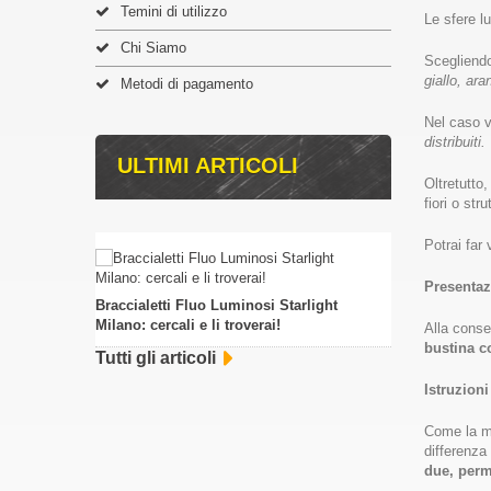
Temini di utilizzo
Le sfere lu
Chi Siamo
Scegliendo
giallo, ara
Metodi di pagamento
Nel caso vo
distribuiti.
ULTIMI ARTICOLI
Oltretutto,
fiori o str
Potrai far
Presentaz
Braccialetti Fluo Luminosi Starlight
Milano: cercali e li troverai!
Alla conse
bustina c
Tutti gli articoli
Istruzioni
Come la ma
differenza
due, perm