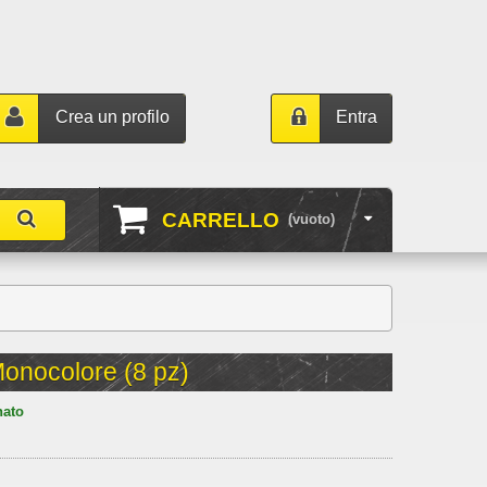
Crea un profilo
Entra
CARRELLO
(vuoto)
Monocolore (8 pz)
nato