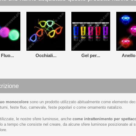
 Fluo...
Occhiali...
Gel per...
Anello 
rizione
fluo monocolore
sono un prodotto utilizzato abitualmente come elemento decora
tturni, feste fluo, carnevale, feste popolari o come ornamento natalizio.
ilizzate, le nostre sfere luminose, anche
come intrattenimento per spettacol
o a tempo che consiste nel creare, da alcune sfere luminose posizionate al suol
lore.