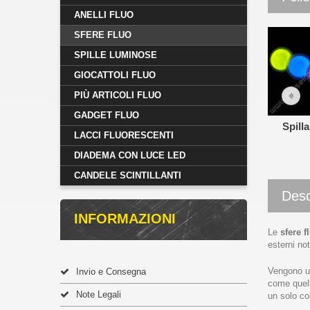
ANELLI FLUO
SFERE FLUO
SPILLE LUMINOSE
GIOCATTOLI FLUO
PIÙ ARTICOLI FLUO
GADGET FLUO
Spilla
LACCI FLUORESCENTI
DIADEMA CON LUCE LED
CANDELE SCINTILLANTI
Desc
INFORMAZIONI
Le
sfere 
esterni no
Vengono ut
Invio e Consegna
come quell
Note Legali
un solo co