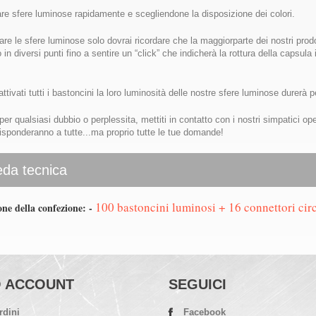
are sfere luminose rapidamente e scegliendone la disposizione dei colori.
vare le sfere luminose solo dovrai ricordare che la maggiorparte dei nostri pro
 in diversi punti fino a sentire un “click” che indicherà la rottura della capsul
ttivati tutti i bastoncini la loro luminosità delle nostre sfere luminose durerà 
per qualsiasi dubbio o perplessita, mettiti in contatto con i nostri simpatici op
.risponderanno a tutte...ma proprio tutte le tue domande!
da tecnica
100 bastoncini luminosi + 16 connettori circ
one della confezione: -
O ACCOUNT
SEGUICI
rdini
Facebook