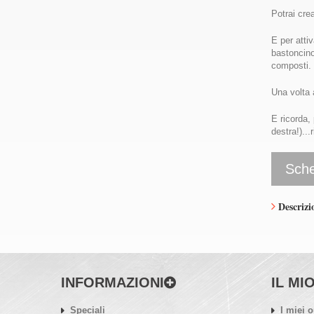
Potrai cre
E per atti
bastoncino
composti.
Una volta a
E ricorda, 
destra!)..
Sche
Descrizi
INFORMAZIONI
IL MI
Speciali
I miei o