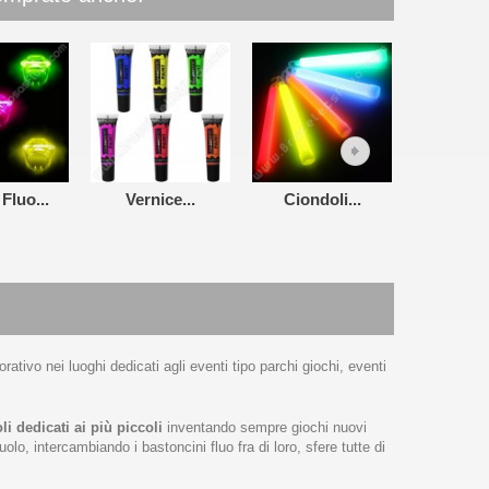
Fluo...
Vernice...
Ciondoli...
Eyeliner
tivo nei luoghi dedicati agli eventi tipo parchi giochi, eventi
i dedicati ai più piccoli
inventando sempre giochi nuovi
o, intercambiando i bastoncini fluo fra di loro, sfere tutte di