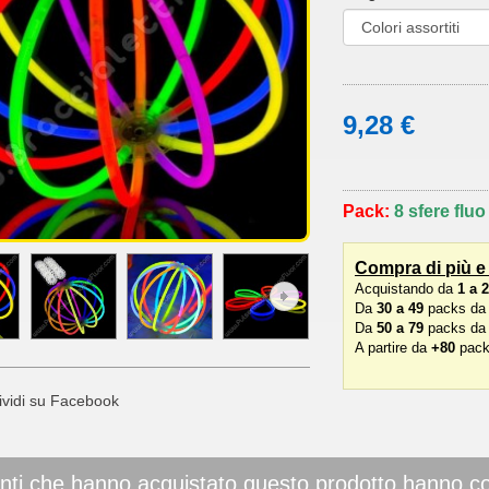
9,28 €
Pack:
8 sfere flu
Compra di più e
Acquistando da
1 a 
Da
30 a 49
packs da 8
Da
50 a 79
packs da 8
A partire da
+80
packs
vidi su Facebook
ienti che hanno acquistato questo prodotto hanno 