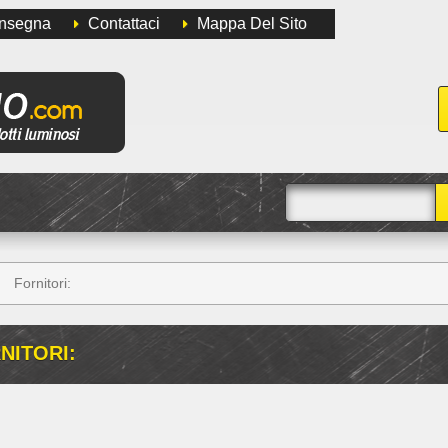
onsegna
Contattaci
Mappa Del Sito
Fornitori:
NITORI: