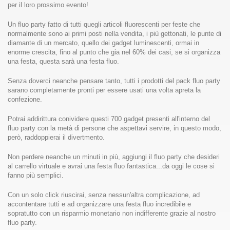
per il loro prossimo evento!
Un fluo party fatto di tutti quegli articoli fluorescenti per feste che
normalmente sono ai primi posti nella vendita, i più gettonati, le punte di
diamante di un mercato, quello dei gadget luminescenti, ormai in
enorme crescita, fino al punto che gia nel 60% dei casi, se si organizza
una festa, questa sarà una festa fluo.
Senza doverci neanche pensare tanto, tutti i prodotti del pack fluo party
sarano completamente pronti per essere usati una volta apreta la
confezione.
Potrai addirittura conividere questi 700 gadget presenti all'interno del
fluo party con la metà di persone che aspettavi servire, in questo modo,
però, raddoppierai il divertmento.
Non perdere neanche un minuti in più, aggiungi il fluo party che desideri
al carrello virtuale e avrai una festa fluo fantastica...da oggi le cose si
fanno più semplici.
Con un solo click riuscirai, senza nessun'altra complicazione, ad
accontentare tutti e ad organizzare una festa fluo incredibile e
sopratutto con un risparmio monetario non indifferente grazie al nostro
fluo party.