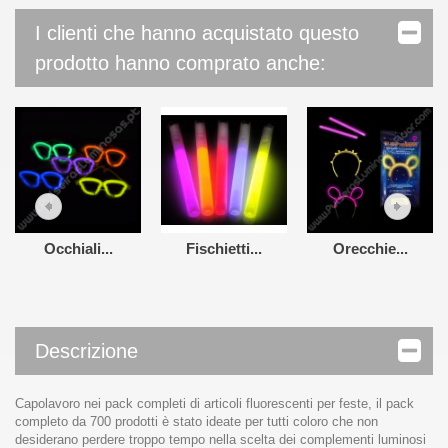
I clienti che hanno acquistato questo
prodotto hanno comprato anche:
Occhiali...
Fischietti...
Orecchie...
Descrizione
Capolavoro nei pack completi di articoli fluorescenti per feste, il pack
completo da 700 prodotti è stato ideate per tutti coloro che non
desiderano perdere troppo tempo nella scelta dei complementi luminosi