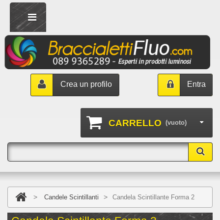
Crea un profilo
Entra
CARRELLO
(vuoto)
>
>
Candele Scintillanti
Candela Scintillante Forma 2