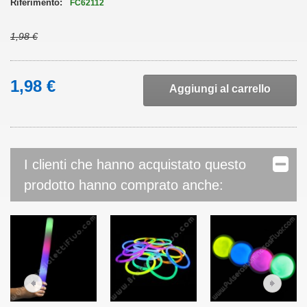
Riferimento:
FC62112
1,98 €
1,98 €
Aggiungi al carrello
I clienti che hanno acquistato questo
prodotto hanno comprato anche: